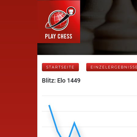
STARTSEITE
EINZELERGEBNISS
Blitz: Elo 1449