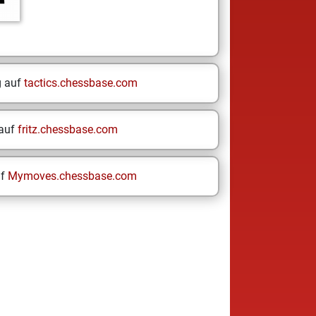
g auf
tactics.chessbase.com
 auf
fritz.chessbase.com
uf
Mymoves.chessbase.com