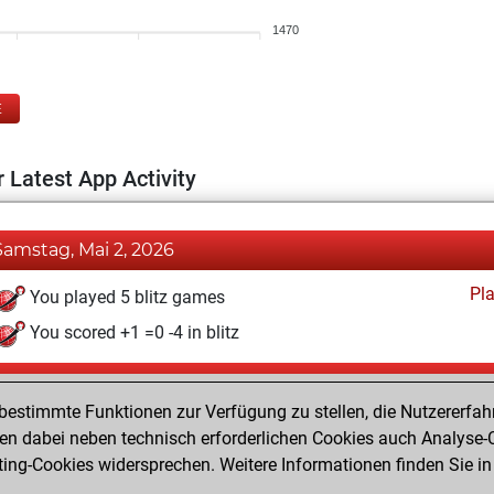
1470
E
 Latest App Activity
Samstag, Mai 2, 2026
Pl
You played 5 blitz games
You scored +1 =0 -4 in blitz
Freitag, Mai 1, 2026
estimmte Funktionen zur Verfügung zu stellen, die Nutzererfah
Pl
You played 2 bullet games
 dabei neben technisch erforderlichen Cookies auch Analyse-C
ng-Cookies widersprechen. Weitere Informationen finden Sie in
You scored +0 =0 -2 in bullet