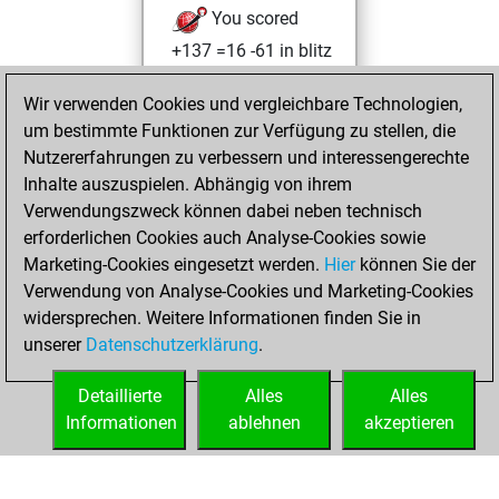
You scored
+137 =16 -61 in blitz
You played 92
Wir verwenden Cookies und vergleichbare Technologien,
slow games
um bestimmte Funktionen zur Verfügung zu stellen, die
You scored +43
Nutzererfahrungen zu verbessern und interessengerechte
=6 -43 in slow games
Inhalte auszuspielen. Abhängig von ihrem
Verwendungszweck können dabei neben technisch
Montag, Juni 3,
erforderlichen Cookies auch Analyse-Cookies sowie
2024
Marketing-Cookies eingesetzt werden.
Hier
können Sie der
Verwendung von Analyse-Cookies und Marketing-Cookies
You played 94
widersprechen. Weitere Informationen finden Sie in
bullet games
Play
unserer
Datenschutzerklärung
.
You scored +70
=3 -21 in bullet
Detaillierte
Alles
Alles
Informationen
ablehnen
akzeptieren