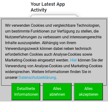
Your Latest App
Activity
Wir verwenden Cookies und vergleichbare Technologien,
Freitag, Mai 15,
um bestimmte Funktionen zur Verfügung zu stellen, die
2026
Nutzererfahrungen zu verbessern und interessengerechte
You totalled 4
Inhalte auszuspielen. Abhängig von ihrem
Verwendungszweck können dabei neben technisch
tactics positions
erforderlichen Cookies auch Analyse-Cookies sowie
Tactics
You
Marketing-Cookies eingesetzt werden.
Hier
können Sie der
solved 4 tactics
Verwendung von Analyse-Cookies und Marketing-Cookies
positions
widersprechen. Weitere Informationen finden Sie in
You achieved
unserer
Datenschutzerklärung
.
an Elo of 1667 in
tactics positions
Detaillierte
Alles
Alles
Informationen
ablehnen
akzeptieren