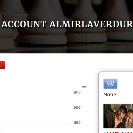
ACCOUNT ALMIRLAVERDUR
E
1640
None
1600
1560