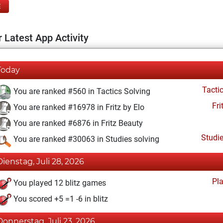
E
 Latest App Activity
Today
Tacti
You are ranked #560 in Tactics Solving
Fri
You are ranked #16978 in Fritz by Elo
You are ranked #6876 in Fritz Beauty
Studi
You are ranked #30063 in Studies solving
Dienstag, Juli 28, 2026
Pl
You played 12 blitz games
You scored +5 =1 -6 in blitz
Donnerstag, Juli 23, 2026