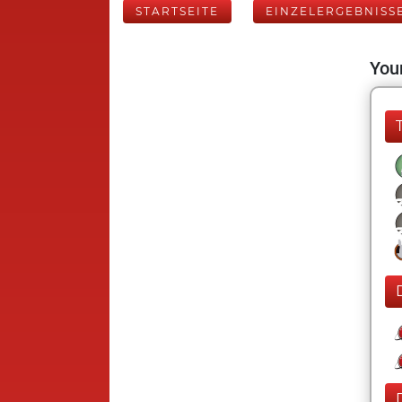
STARTSEITE
EINZELERGEBNISS
Your