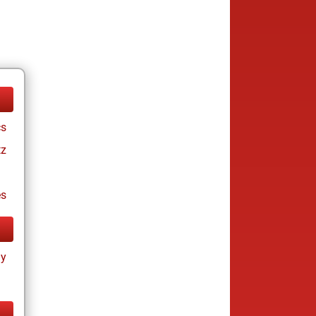
cs
tz
es
ay