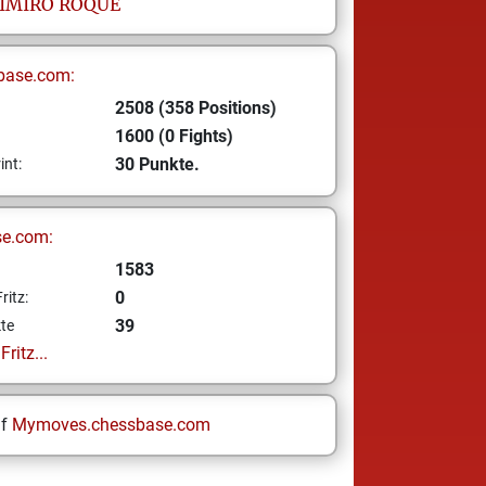
IMIRO ROQUE
base.com:
2508 (358 Positions)
1600 (0 Fights)
30 Punkte.
int:
se.com:
1583
0
ritz:
39
te
ritz...
uf
Mymoves.chessbase.com