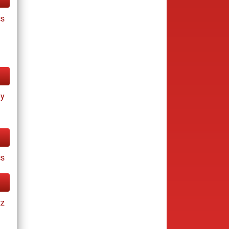
cs
ay
cs
tz