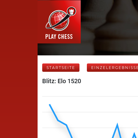
STARTSEITE
EINZELERGEBNISS
Blitz: Elo 1520