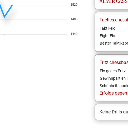
ALMIR
CASS
1520
Tactics.chess
1480
Taktikelo:
1440
Fight Elo:
Bester Taktikspr
Fritz.chessba
Elo gegen Fritz:
Gewinnpartien F
Schönheitspunk
Erfolge gegen F
Keine Drills a