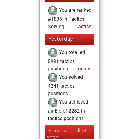
You are ranked
#1835 in Tactics
Solving
Tactics
Yesterday
You totalled
8991 tactics
positions
Tactics
You solved
4241 tactics
positions
You achieved
an Elo of 2282 in
tactics positions
Sonntag, Juli 12,
2026