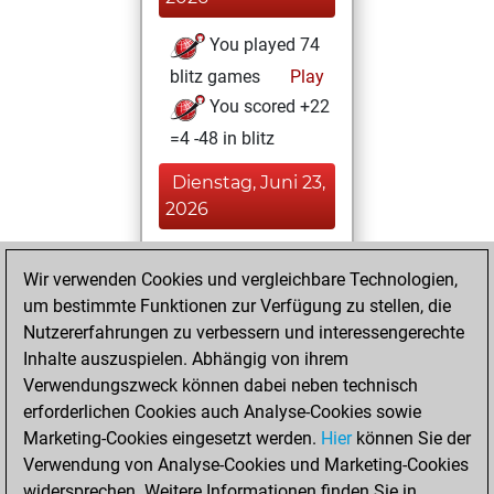
You played 74
blitz games
Play
You scored +22
=4 -48 in blitz
Dienstag, Juni 23,
2026
You played 22
Wir verwenden Cookies und vergleichbare Technologien,
bullet games
Play
um bestimmte Funktionen zur Verfügung zu stellen, die
You scored +4
Nutzererfahrungen zu verbessern und interessengerechte
=0 -18 in bullet
Inhalte auszuspielen. Abhängig von ihrem
Verwendungszweck können dabei neben technisch
Donnerstag, Juni
erforderlichen Cookies auch Analyse-Cookies sowie
18, 2026
Marketing-Cookies eingesetzt werden.
Hier
können Sie der
Verwendung von Analyse-Cookies und Marketing-Cookies
You played 19
widersprechen. Weitere Informationen finden Sie in