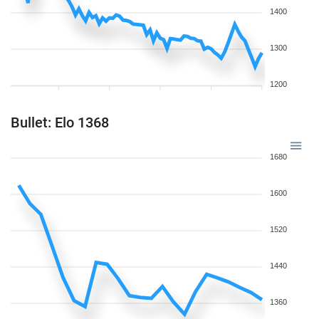
1400
1300
1200
Bullet: Elo 1368
1680
1600
1520
1440
1360