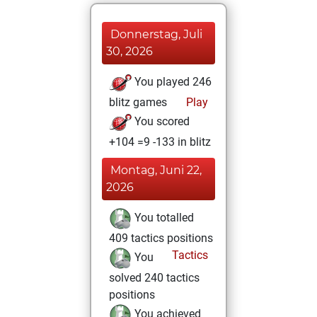
Donnerstag, Juli
30, 2026
You played 246
blitz games
Play
You scored
+104 =9 -133 in blitz
Montag, Juni 22,
2026
You totalled
409 tactics positions
Tactics
You
solved 240 tactics
positions
You achieved