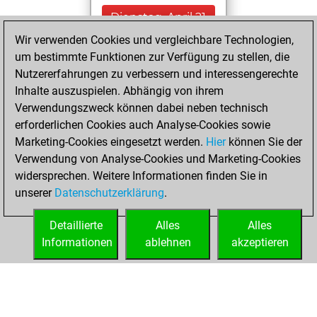
Dienstag, April 21,
2026
Wir verwenden Cookies und vergleichbare Technologien,
um bestimmte Funktionen zur Verfügung zu stellen, die
You created
Nutzererfahrungen zu verbessern und interessengerechte
your Fritz account
Inhalte auszuspielen. Abhängig von ihrem
Fritz
Verwendungszweck können dabei neben technisch
Freitag,
erforderlichen Cookies auch Analyse-Cookies sowie
Oktober 27, 2023
Marketing-Cookies eingesetzt werden.
Hier
können Sie der
Verwendung von Analyse-Cookies und Marketing-Cookies
You played 6
widersprechen. Weitere Informationen finden Sie in
bullet games
Play
unserer
Datenschutzerklärung
.
You scored +4
=0 -2 in bullet
Detaillierte
Alles
Alles
Informationen
ablehnen
akzeptieren