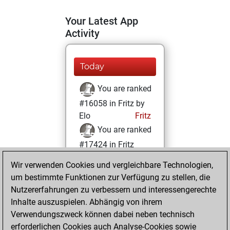
Your Latest App
Activity
Today
You are ranked
#16058 in Fritz by
Elo
Fritz
You are ranked
#17424 in Fritz
Beauty
Wir verwenden Cookies und vergleichbare Technologien,
um bestimmte Funktionen zur Verfügung zu stellen, die
Freitag,
Nutzererfahrungen zu verbessern und interessengerechte
Dezember 5, 2025
Inhalte auszuspielen. Abhängig von ihrem
You achieved a
Verwendungszweck können dabei neben technisch
erforderlichen Cookies auch Analyse-Cookies sowie
BeautyScore of 6