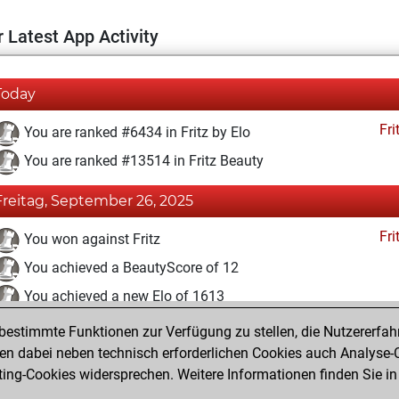
 Latest App Activity
Today
Fri
You are ranked #6434 in Fritz by Elo
You are ranked #13514 in Fritz Beauty
Freitag, September 26, 2025
Fri
You won against Fritz
You achieved a BeautyScore of 12
You achieved a new Elo of 1613
estimmte Funktionen zur Verfügung zu stellen, die Nutzererfah
Montag, Oktober 11, 2021
 dabei neben technisch erforderlichen Cookies auch Analyse-C
Fri
ng-Cookies widersprechen. Weitere Informationen finden Sie in
You created your Fritz account