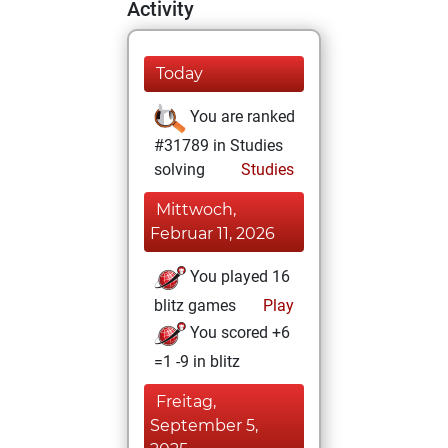
Activity
Today
You are ranked
#31789 in Studies
solving
Studies
Mittwoch,
Februar 11, 2026
You played 16
blitz games
Play
You scored +6
=1 -9 in blitz
Freitag,
September 5,