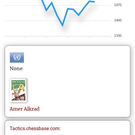
1470
1400
1330
None
Amer
Alkrad
Tactics.chessbase.com: