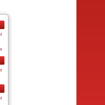
tz
es
ay
tz