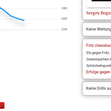
1300
Sergey
Boga
1200
Keine Wertun
1100
Fritz.chessba
Elo gegen Fritz:
Gewinnpartien F
Schönheitspunk
Erfolge gegen F
Keine Drills a
E