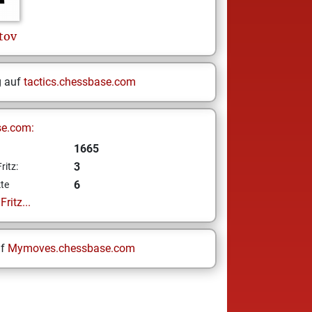
tov
g auf
tactics.chessbase.com
se.com:
1665
3
ritz:
6
te
ritz...
uf
Mymoves.chessbase.com