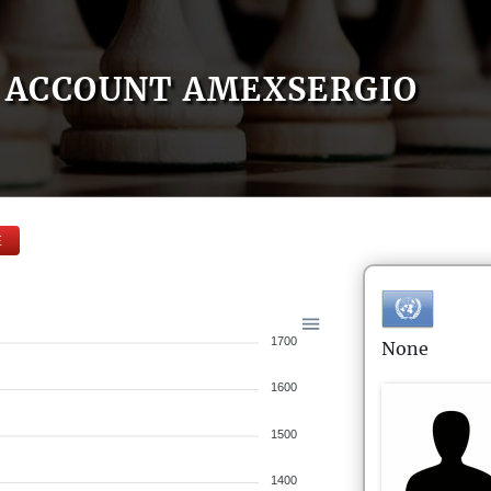
ACCOUNT AMEXSERGIO
E
1700
None
1600
1500
1400