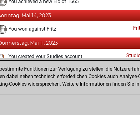
You achieved a new Elo of 1665
Sonntag, Mai 14, 2023
Fri
You won against Fritz
Donnerstag, Mai 11, 2023
Studi
You created your Studies account
estimmte Funktionen zur Verfügung zu stellen, die Nutzererfah
Donnerstag, März 16, 2023
 dabei neben technisch erforderlichen Cookies auch Analyse-C
Fri
ng-Cookies widersprechen. Weitere Informationen finden Sie in
You created your Fritz account