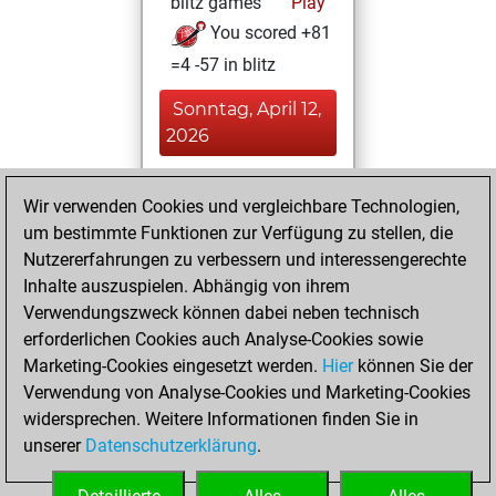
blitz games
Play
You scored +81
=4 -57 in blitz
Sonntag, April 12,
2026
You played 127
Wir verwenden Cookies und vergleichbare Technologien,
bullet games
Play
um bestimmte Funktionen zur Verfügung zu stellen, die
You scored +75
Nutzererfahrungen zu verbessern und interessengerechte
=4 -48 in bullet
Inhalte auszuspielen. Abhängig von ihrem
Verwendungszweck können dabei neben technisch
Samstag, März 28,
erforderlichen Cookies auch Analyse-Cookies sowie
2026
Marketing-Cookies eingesetzt werden.
Hier
können Sie der
Verwendung von Analyse-Cookies und Marketing-Cookies
You played 1
widersprechen. Weitere Informationen finden Sie in
slow games
Play
unserer
Datenschutzerklärung
.
You scored +1
=0 -0 in slow games