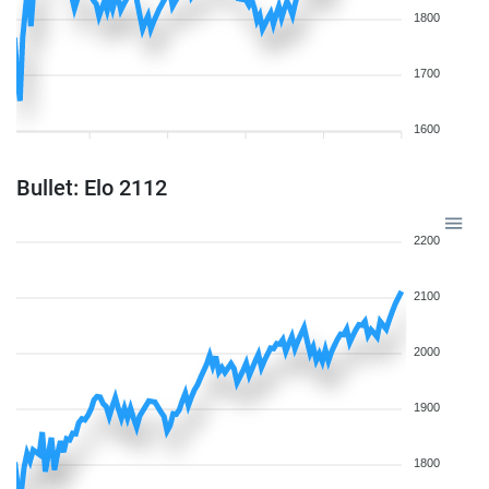
1800
1700
1600
Bullet: Elo 2112
2200
2100
2000
1900
1800