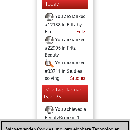
Today
You are ranked
#12138 in Fritz by
Elo
Fritz
You are ranked
#22905 in Fritz
Beauty
You are ranked
#33711 in Studies
solving
Studies
Montag, Januar
13, 2025
You achieved a
BeautyScore of 1
Fritz
You
Wir verwenden Cookies und vergleichbare Technologien,