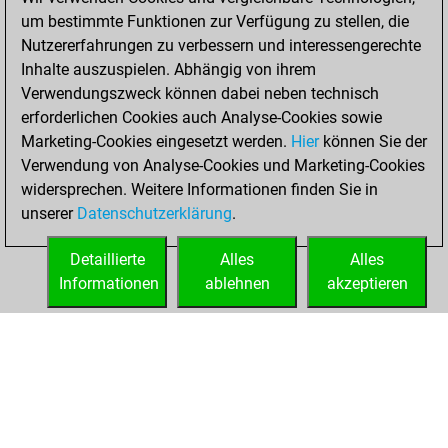
achieved a new Elo
um bestimmte Funktionen zur Verfügung zu stellen, die
of 1592
Nutzererfahrungen zu verbessern und interessengerechte
Inhalte auszuspielen. Abhängig von ihrem
Dienstag, Januar
Verwendungszweck können dabei neben technisch
7, 2025
erforderlichen Cookies auch Analyse-Cookies sowie
Marketing-Cookies eingesetzt werden.
Hier
können Sie der
You created
Verwendung von Analyse-Cookies und Marketing-Cookies
your Fritz account
widersprechen. Weitere Informationen finden Sie in
Fritz
You
unserer
Datenschutzerklärung
.
created your Studies
account
Studies
Detaillierte
Alles
Alles
Informationen
ablehnen
akzeptieren