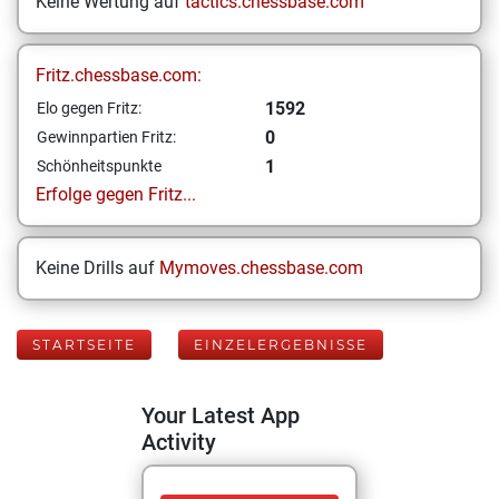
Keine Wertung auf
tactics.chessbase.com
Fritz.chessbase.com:
1592
Elo gegen Fritz:
0
Gewinnpartien Fritz:
1
Schönheitspunkte
Erfolge gegen Fritz...
Keine Drills auf
Mymoves.chessbase.com
STARTSEITE
EINZELERGEBNISSE
Your Latest App
Activity