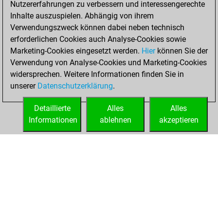
Nutzererfahrungen zu verbessern und interessengerechte
Fritz
You
Inhalte auszuspielen. Abhängig von ihrem
achieved a new Elo
Verwendungszweck können dabei neben technisch
of 1592
erforderlichen Cookies auch Analyse-Cookies sowie
Marketing-Cookies eingesetzt werden.
Hier
können Sie der
Montag, Juni 21,
Verwendung von Analyse-Cookies und Marketing-Cookies
2021
widersprechen. Weitere Informationen finden Sie in
unserer
Datenschutzerklärung
.
You created
your Fritz account
Detaillierte
Alles
Alles
Fritz
Informationen
ablehnen
akzeptieren