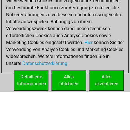
Wir verwenden Cookies und vergleichbare Technologien,
blitz games
Play
um bestimmte Funktionen zur Verfügung zu stellen, die
You scored
Nutzererfahrungen zu verbessern und interessengerechte
+109 =4 -287 in blitz
Inhalte auszuspielen. Abhängig von ihrem
You are ranked
Verwendungszweck können dabei neben technisch
#1638 in blitz games
erforderlichen Cookies auch Analyse-Cookies sowie
Marketing-Cookies eingesetzt werden.
Hier
können Sie der
Mittwoch, April
Verwendung von Analyse-Cookies und Marketing-Cookies
22, 2026
widersprechen. Weitere Informationen finden Sie in
unserer
Datenschutzerklärung
.
You created
your Play account
Detaillierte
Alles
Alles
Play
Informationen
ablehnen
akzeptieren