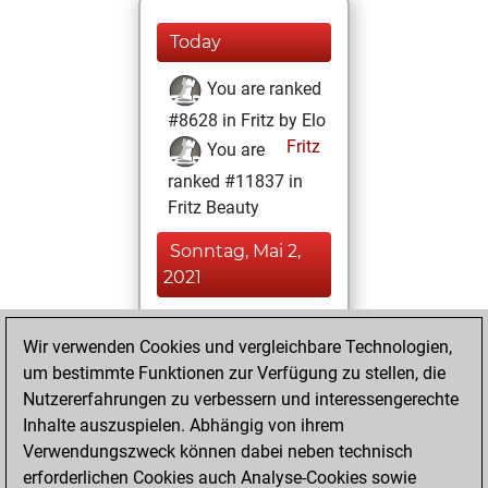
Today
You are ranked
#8628 in Fritz by Elo
Fritz
You are
ranked #11837 in
Fritz Beauty
Sonntag, Mai 2,
2021
You achieved a
Wir verwenden Cookies und vergleichbare Technologien,
BeautyScore of 16
um bestimmte Funktionen zur Verfügung zu stellen, die
Fritz
You
Nutzererfahrungen zu verbessern und interessengerechte
achieved a new Elo
Inhalte auszuspielen. Abhängig von ihrem
of 1603
Verwendungszweck können dabei neben technisch
You created
erforderlichen Cookies auch Analyse-Cookies sowie