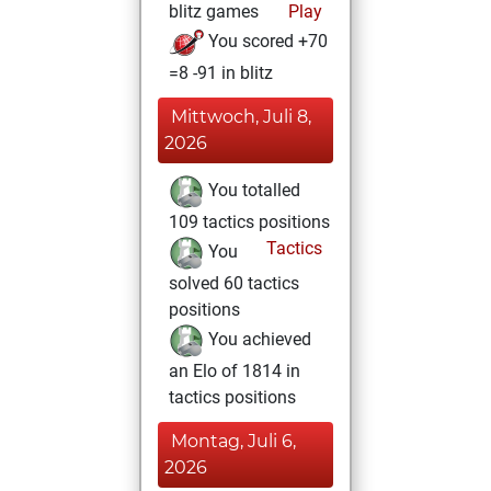
blitz games
Play
You scored +70
=8 -91 in blitz
Mittwoch, Juli 8,
2026
You totalled
109 tactics positions
Tactics
You
solved 60 tactics
positions
You achieved
an Elo of 1814 in
tactics positions
Montag, Juli 6,
2026