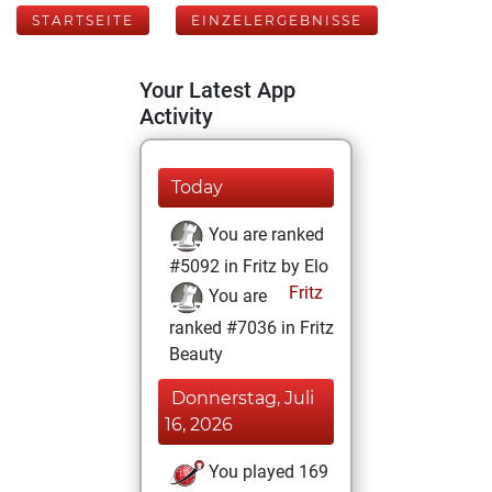
STARTSEITE
EINZELERGEBNISSE
Your Latest App
Activity
Today
You are ranked
#5092 in Fritz by Elo
Fritz
You are
ranked #7036 in Fritz
Beauty
Donnerstag, Juli
16, 2026
You played 169