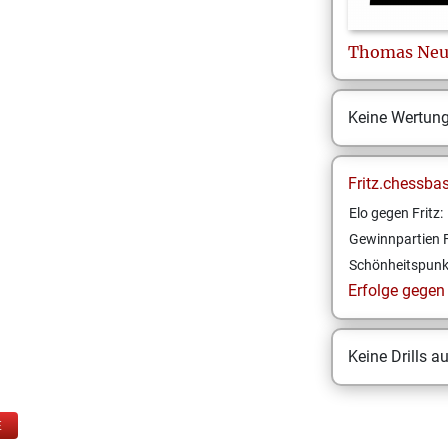
Thomas
Ne
Keine Wertun
Fritz.chessba
Elo gegen Fritz:
Gewinnpartien F
Schönheitspunk
Erfolge gegen F
Keine Drills a
E