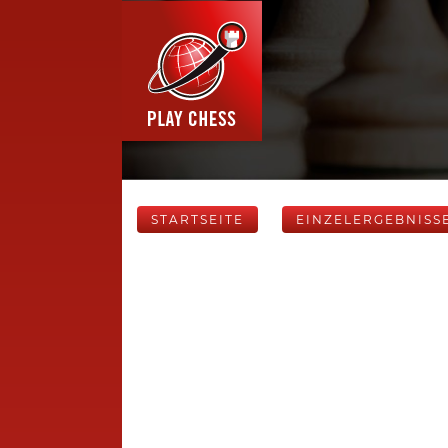
STARTSEITE
EINZELERGEBNISS