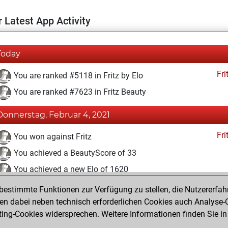
 Latest App Activity
Today
Fri
You are ranked #5118 in Fritz by Elo
You are ranked #7623 in Fritz Beauty
Donnerstag, Februar 4, 2021
Fri
You won against Fritz
You achieved a BeautyScore of 33
You achieved a new Elo of 1620
estimmte Funktionen zur Verfügung zu stellen, die Nutzererfah
Samstag, Januar 30, 2021
 dabei neben technisch erforderlichen Cookies auch Analyse-C
Fri
ng-Cookies widersprechen. Weitere Informationen finden Sie in
You created your Fritz account