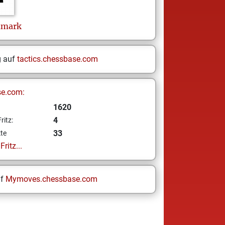
umark
g auf
tactics.chessbase.com
se.com:
1620
4
ritz:
33
te
ritz...
uf
Mymoves.chessbase.com