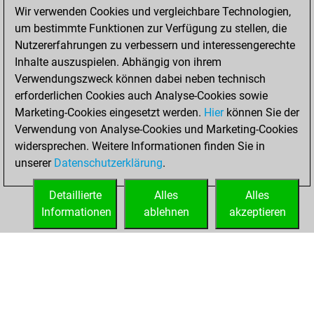
25, 2023
Wir verwenden Cookies und vergleichbare Technologien,
um bestimmte Funktionen zur Verfügung zu stellen, die
You achieved a
Nutzererfahrungen zu verbessern und interessengerechte
BeautyScore of 1
Inhalte auszuspielen. Abhängig von ihrem
Fritz
You
Verwendungszweck können dabei neben technisch
achieved a new Elo
erforderlichen Cookies auch Analyse-Cookies sowie
of 1586
Marketing-Cookies eingesetzt werden.
Hier
können Sie der
You created
Verwendung von Analyse-Cookies und Marketing-Cookies
widersprechen. Weitere Informationen finden Sie in
your Fritz account
unserer
Datenschutzerklärung
.
You created
your Studies account
Detaillierte
Alles
Alles
Studies
Informationen
ablehnen
akzeptieren