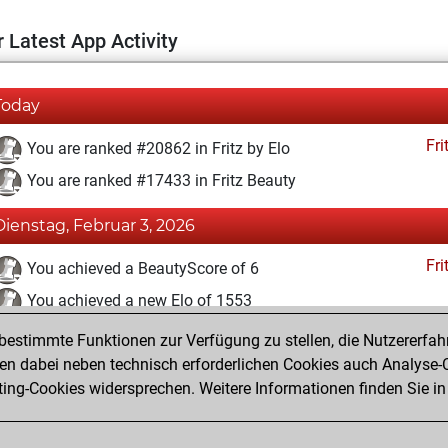
 Latest App Activity
Today
Fri
You are ranked #20862 in Fritz by Elo
You are ranked #17433 in Fritz Beauty
Dienstag, Februar 3, 2026
Fri
You achieved a BeautyScore of 6
You achieved a new Elo of 1553
estimmte Funktionen zur Verfügung zu stellen, die Nutzererfah
Montag, Februar 2, 2026
 dabei neben technisch erforderlichen Cookies auch Analyse-C
Fri
ng-Cookies widersprechen. Weitere Informationen finden Sie in
You created your Fritz account