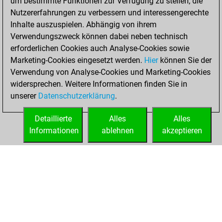
um bestimmte Funktionen zur Verfügung zu stellen, die
slow games
Play
Nutzererfahrungen zu verbessern und interessengerechte
You scored +1
Inhalte auszuspielen. Abhängig von ihrem
Verwendungszweck können dabei neben technisch
=0 -4 in slow games
erforderlichen Cookies auch Analyse-Cookies sowie
Mittwoch,
Marketing-Cookies eingesetzt werden.
Hier
können Sie der
November 25,
Verwendung von Analyse-Cookies und Marketing-Cookies
2020
widersprechen. Weitere Informationen finden Sie in
unserer
Datenschutzerklärung
.
You learned 10
positions
MyMoves
Detaillierte
Alles
Alles
Informationen
ablehnen
akzeptieren