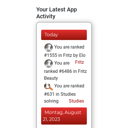
Your Latest App
Activity
Today
You are ranked
#1555 in Fritz by Elo
Fritz
You are
ranked #6486 in Fritz
Beauty
You are ranked
#631 in Studies
solving
Studies
Montag, August
21, 2023