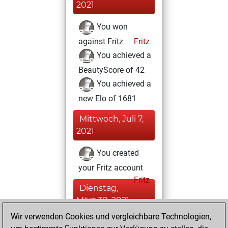
2021
You won
against Fritz
Fritz
You achieved a
BeautyScore of 42
You achieved a
new Elo of 1681
Mittwoch, Juli 7,
2021
You created
your Fritz account
Fritz
Dienstag,
März 30, 2021
Wir verwenden Cookies und vergleichbare Technologien,
You played 5