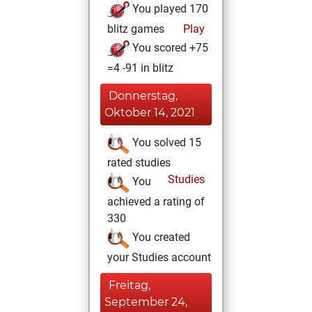
You played 170
blitz games
Play
You scored +75
=4 -91 in blitz
Donnerstag,
Oktober 14, 2021
You solved 15
rated studies
Studies
You
achieved a rating of
330
You created
your Studies account
Freitag,
September 24,