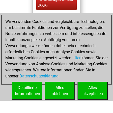
2026
You played 7
Wir verwenden Cookies und vergleichbare Technologien,
slow games
Play
um bestimmte Funktionen zur Verfügung zu stellen, die
You scored +6
Nutzererfahrungen zu verbessern und interessengerechte
=0 -1 in slow games
Inhalte auszuspielen. Abhängig von ihrem
Verwendungszweck können dabei neben technisch
Montag, Juli 27,
erforderlichen Cookies auch Analyse-Cookies sowie
2026
Marketing-Cookies eingesetzt werden.
Hier
können Sie der
Verwendung von Analyse-Cookies und Marketing-Cookies
You played 42
widersprechen. Weitere Informationen finden Sie in
blitz games
Play
unserer
Datenschutzerklärung
.
You scored +14
=2 -26 in blitz
Detaillierte
Alles
Alles
Informationen
ablehnen
akzeptieren