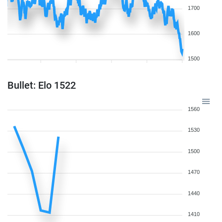
1700
1600
1500
Bullet: Elo 1522
1560
1530
1500
1470
1440
1410