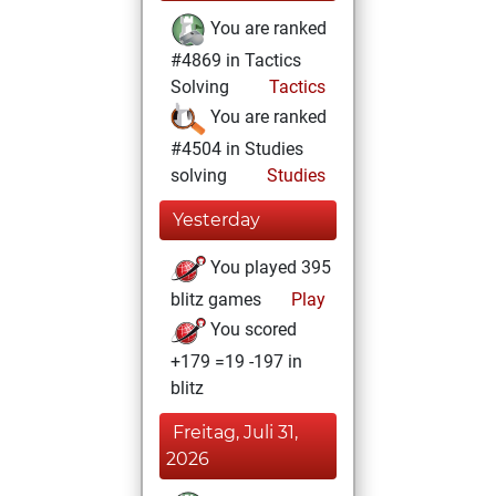
You are ranked
#4869 in Tactics
Solving
Tactics
You are ranked
#4504 in Studies
solving
Studies
Yesterday
You played 395
blitz games
Play
You scored
+179 =19 -197 in
blitz
Freitag, Juli 31,
2026