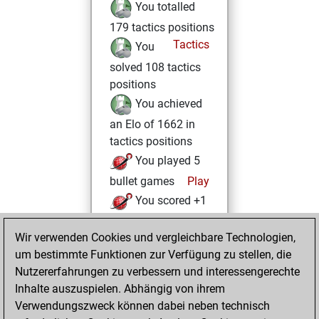
You totalled
179 tactics positions
Tactics
You
solved 108 tactics
positions
You achieved
an Elo of 1662 in
tactics positions
You played 5
bullet games
Play
You scored +1
=0 -4 in bullet
Wir verwenden Cookies und vergleichbare Technologien,
Donnerstag,
um bestimmte Funktionen zur Verfügung zu stellen, die
August 11, 2022
Nutzererfahrungen zu verbessern und interessengerechte
Inhalte auszuspielen. Abhängig von ihrem
You created
Verwendungszweck können dabei neben technisch
your Fritz account