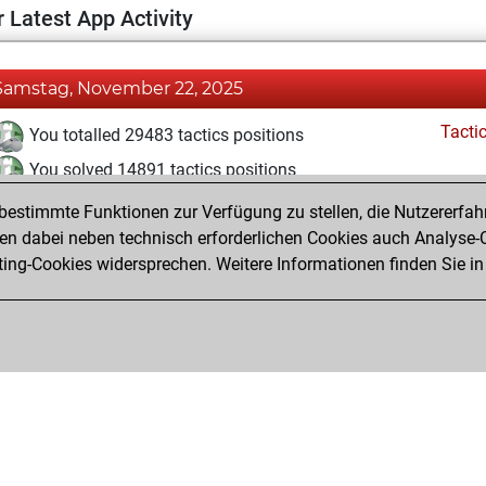
 Latest App Activity
Samstag, November 22, 2025
Tacti
You totalled 29483 tactics positions
You solved 14891 tactics positions
You achieved an Elo of 2174 in tactics positions
estimmte Funktionen zur Verfügung zu stellen, die Nutzererfah
 dabei neben technisch erforderlichen Cookies auch Analyse-C
ng-Cookies widersprechen. Weitere Informationen finden Sie in