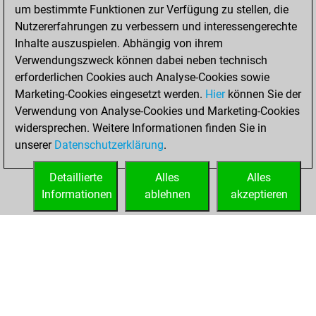
um bestimmte Funktionen zur Verfügung zu stellen, die
You played 7
Nutzererfahrungen zu verbessern und interessengerechte
blitz games
Play
Inhalte auszuspielen. Abhängig von ihrem
You scored +2
Verwendungszweck können dabei neben technisch
=0 -5 in blitz
erforderlichen Cookies auch Analyse-Cookies sowie
Marketing-Cookies eingesetzt werden.
Hier
können Sie der
Samstag, Februar
Verwendung von Analyse-Cookies und Marketing-Cookies
13, 2021
widersprechen. Weitere Informationen finden Sie in
unserer
Datenschutzerklärung
.
You created
your Fritz account
Detaillierte
Alles
Alles
Fritz
Informationen
ablehnen
akzeptieren