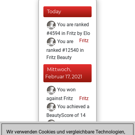
Today
You are ranked
#4594 in Fritz by Elo
Fritz
You are
ranked #12540 in
Fritz Beauty
Mittwoch,
Februar 17, 2021
You won
against Fritz
Fritz
You achieved a
BeautyScore of 14
You achieved a
Wir verwenden Cookies und vergleichbare Technologien,
new Elo of 1622