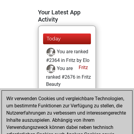
Your Latest App
Activity
Today
You are ranked
#2364 in Fritz by Elo
Fritz
You are
ranked #2676 in Fritz
Beauty
Samstag, Mai 27,
Wir verwenden Cookies und vergleichbare Technologien,
2023
um bestimmte Funktionen zur Verfügung zu stellen, die
Nutzererfahrungen zu verbessern und interessengerechte
You won
Inhalte auszuspielen. Abhängig von ihrem
against Fritz
Fritz
Verwendungszweck können dabei neben technisch
You achieved a