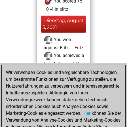
You scored +5
=0 -4 in blitz
Dienstag, August
3, 2021
You won
against Fritz
Fritz
You achieved a
BeautyScore of 46
You achieved a
Wir verwenden Cookies und vergleichbare Technologien,
um bestimmte Funktionen zur Verfügung zu stellen, die
new Elo of 1628
Nutzererfahrungen zu verbessern und interessengerechte
You created
Inhalte auszuspielen. Abhängig von ihrem
your Fritz account
Verwendungszweck können dabei neben technisch
You played 1
erforderlichen Cookies auch Analyse-Cookies sowie
slow games
Play
Marketing-Cookies eingesetzt werden.
Hier
können Sie der
You scored +1
Verwendung von Analyse-Cookies und Marketing-Cookies
widersprechen. Weitere Informationen finden Sie in