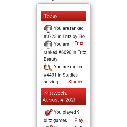
Today
You are ranked
#3723 in Fritz by Elo
Fritz
You are
ranked #6090 in Fritz
Beauty
You are ranked
#4431 in Studies
solving
Studies
Mittwoch,
August 4, 2021
You played 9
blitz games
Play