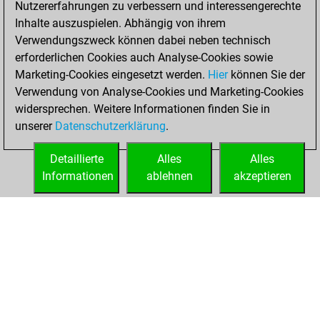
Nutzererfahrungen zu verbessern und interessengerechte
Fritz
You
Inhalte auszuspielen. Abhängig von ihrem
achieved a new Elo
Verwendungszweck können dabei neben technisch
of 1549
erforderlichen Cookies auch Analyse-Cookies sowie
Marketing-Cookies eingesetzt werden.
Hier
können Sie der
Samstag,
Verwendung von Analyse-Cookies und Marketing-Cookies
November 5, 2022
widersprechen. Weitere Informationen finden Sie in
unserer
Datenschutzerklärung
.
You created
your Fritz account
Detaillierte
Alles
Alles
Fritz
Informationen
ablehnen
akzeptieren