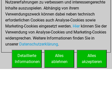
Nutzererfahrungen zu verbessern und interessengerechte
Fritz
You
Inhalte auszuspielen. Abhängig von ihrem
achieved a new Elo
Verwendungszweck können dabei neben technisch
of 1590
erforderlichen Cookies auch Analyse-Cookies sowie
Marketing-Cookies eingesetzt werden.
Hier
können Sie der
Sonntag, August
Verwendung von Analyse-Cookies und Marketing-Cookies
7, 2022
widersprechen. Weitere Informationen finden Sie in
unserer
Datenschutzerklärung
.
You created
your Fritz account
Detaillierte
Alles
Alles
Fritz
Informationen
ablehnen
akzeptieren