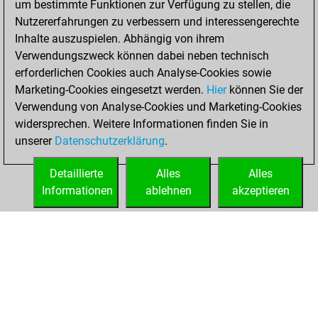
um bestimmte Funktionen zur Verfügung zu stellen, die
You played 25
Nutzererfahrungen zu verbessern und interessengerechte
bullet games
Play
Inhalte auszuspielen. Abhängig von ihrem
You scored +0
Verwendungszweck können dabei neben technisch
=0 -25 in bullet
erforderlichen Cookies auch Analyse-Cookies sowie
Marketing-Cookies eingesetzt werden.
Hier
können Sie der
Dienstag,
Verwendung von Analyse-Cookies und Marketing-Cookies
Oktober 28, 2025
widersprechen. Weitere Informationen finden Sie in
unserer
Datenschutzerklärung
.
You had a best
sprint of 17 positions
Detaillierte
Alles
Alles
Tactics
Informationen
ablehnen
akzeptieren