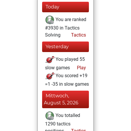
Today
You are ranked
#3930 in Tactics
Solving
Tactics
Yesterday
You played 55
slow games
Play
You scored +19
=1 -35 in slow games
Mittwoch,
August 5, 2026
You totalled
1290 tactics
positions
Tactics