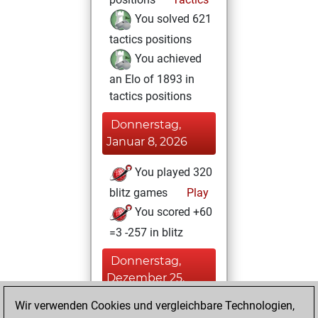
You solved 621
tactics positions
You achieved
an Elo of 1893 in
tactics positions
Donnerstag,
Januar 8, 2026
You played 320
blitz games
Play
You scored +60
=3 -257 in blitz
Donnerstag,
Dezember 25,
2025
Wir verwenden Cookies und vergleichbare Technologien,