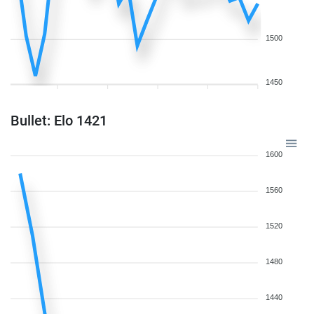
1500
1450
Bullet: Elo 1421
1600
1560
1520
1480
1440