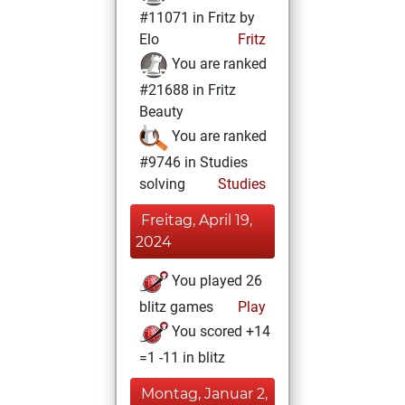
#11071 in Fritz by
Elo
Fritz
You are ranked
#21688 in Fritz
Beauty
You are ranked
#9746 in Studies
solving
Studies
Freitag, April 19,
2024
You played 26
blitz games
Play
You scored +14
=1 -11 in blitz
Montag, Januar 2,