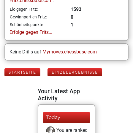
Fritz.chessbase.com:
1593
Elo gegen Fritz:
0
Gewinnpartien Fritz:
1
Schönheitspunkte
Erfolge gegen Fritz...
Keine Drills auf
Mymoves.chessbase.com
STARTSEITE
EINZELERGEBNISSE
Your Latest App
Activity
Today
You are ranked