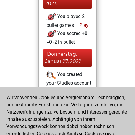
2023
You played 2
bullet games
Play
You scored +0
=0 -2 in bullet
Donnerstag,
Januar 27, 2022
You created
your Studies account
Studies
Wir verwenden Cookies und vergleichbare Technologien,
Donnerstag,
um bestimmte Funktionen zur Verfügung zu stellen, die
Dezember 17,
Nutzererfahrungen zu verbessern und interessengerechte
2020
Inhalte auszuspielen. Abhängig von ihrem
You achieved a
Verwendungszweck können dabei neben technisch
erforderlichen Cookies auch Analyse-Cookies sowie
BeautyScore of 1