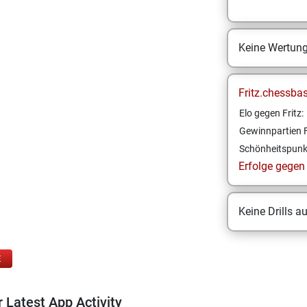
Keine Wertun
Fritz.chessba
Elo gegen Fritz:
Gewinnpartien F
Schönheitspunk
Erfolge gegen F
Keine Drills a
E
 Latest App Activity