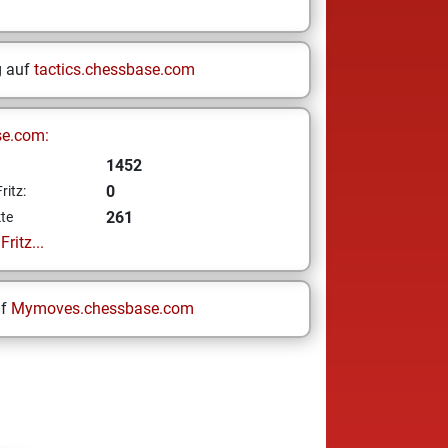
g auf
tactics.chessbase.com
se.com:
1452
0
ritz:
261
te
ritz...
uf
Mymoves.chessbase.com