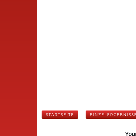
STARTSEITE
EINZELERGEBNISS
Your