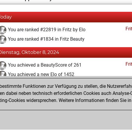
Today
Fri
You are ranked #22819 in Fritz by Elo
You are ranked #1834 in Fritz Beauty
Dienstag, Oktober 8, 2024
Fri
You achieved a BeautyScore of 261
You achieved a new Elo of 1452
estimmte Funktionen zur Verfügung zu stellen, die Nutzererfah
Dienstag, September 17, 2024
 dabei neben technisch erforderlichen Cookies auch Analyse-C
Fri
ng-Cookies widersprechen. Weitere Informationen finden Sie in
You created your Fritz account