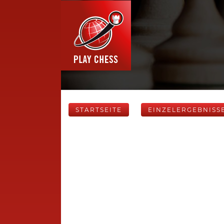
STARTSEITE
EINZELERGEBNISS