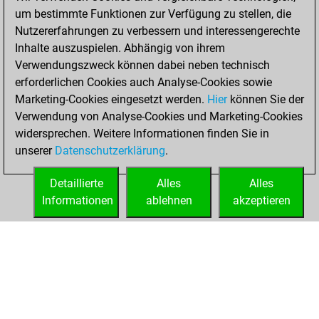
You scored +0
um bestimmte Funktionen zur Verfügung zu stellen, die
=0 -7 in blitz
Nutzererfahrungen zu verbessern und interessengerechte
Inhalte auszuspielen. Abhängig von ihrem
Samstag,
Verwendungszweck können dabei neben technisch
November 19,
erforderlichen Cookies auch Analyse-Cookies sowie
2022
Marketing-Cookies eingesetzt werden.
Hier
können Sie der
Verwendung von Analyse-Cookies und Marketing-Cookies
You played 5
widersprechen. Weitere Informationen finden Sie in
bullet games
Play
unserer
Datenschutzerklärung
.
You scored +0
=0 -5 in bullet
Detaillierte
Alles
Alles
Informationen
ablehnen
akzeptieren