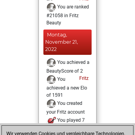
You are ranked
#21058 in Fritz
Beauty
Montag,
November 21,
2022
You achieved a
BeautyScore of 2
Fritz
You
achieved a new Elo
of 1591
You created
your Fritz account
You played 7
blitz games
Play
Wir verwenden Cookies und vergleichbare Technologien,