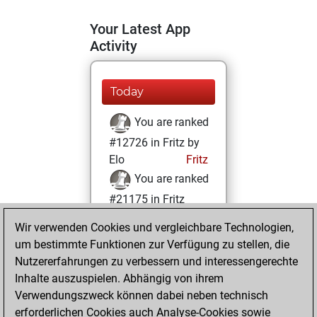
Your Latest App
Activity
Today
You are ranked
#12726 in Fritz by
Elo
Fritz
You are ranked
#21175 in Fritz
Beauty
Wir verwenden Cookies und vergleichbare Technologien,
um bestimmte Funktionen zur Verfügung zu stellen, die
Mittwoch, Juni 14,
Nutzererfahrungen zu verbessern und interessengerechte
2023
Inhalte auszuspielen. Abhängig von ihrem
You achieved a
Verwendungszweck können dabei neben technisch
erforderlichen Cookies auch Analyse-Cookies sowie
BeautyScore of 2