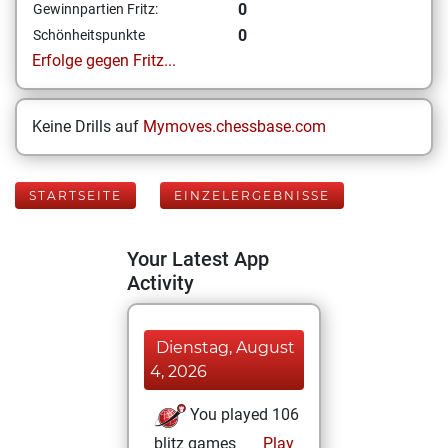
0
Gewinnpartien Fritz:
0
Schönheitspunkte
Erfolge gegen Fritz...
Keine Drills auf
Mymoves.chessbase.com
STARTSEITE
EINZELERGEBNISSE
Your Latest App
Activity
Dienstag, August
4, 2026
You played 106
blitz games
Play