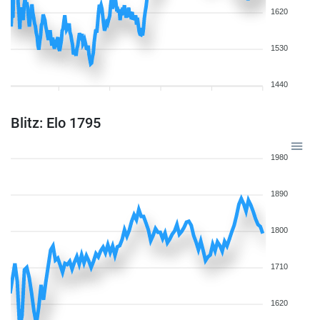
1620
1530
1440
Blitz: Elo 1795
1980
1890
1800
1710
1620