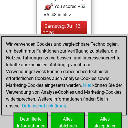
You scored +53
=5 -48 in blitz
Samstag, Juli 18,
2026
Wir verwenden Cookies und vergleichbare Technologien,
You played 294
um bestimmte Funktionen zur Verfügung zu stellen, die
bullet games
Play
Nutzererfahrungen zu verbessern und interessengerechte
You scored
Inhalte auszuspielen. Abhängig von ihrem
+140 =8 -146 in
Verwendungszweck können dabei neben technisch
bullet
erforderlichen Cookies auch Analyse-Cookies sowie
Marketing-Cookies eingesetzt werden.
Hier
können Sie der
Mittwoch, Mai 17,
Verwendung von Analyse-Cookies und Marketing-Cookies
2023
widersprechen. Weitere Informationen finden Sie in
unserer
Datenschutzerklärung
.
You created
your Fritz account
Detaillierte
Alles
Alles
Fritz
Informationen
ablehnen
akzeptieren