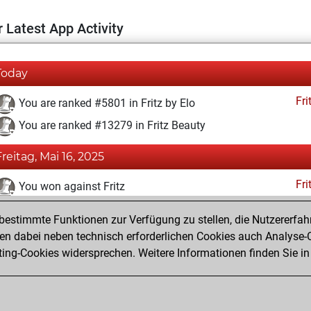
 Latest App Activity
Today
Fri
You are ranked #5801 in Fritz by Elo
You are ranked #13279 in Fritz Beauty
Freitag, Mai 16, 2025
Fri
You won against Fritz
You achieved a BeautyScore of 13
estimmte Funktionen zur Verfügung zu stellen, die Nutzererfah
You achieved a new Elo of 1617
 dabei neben technisch erforderlichen Cookies auch Analyse-C
ng-Cookies widersprechen. Weitere Informationen finden Sie in
You created your Fritz account