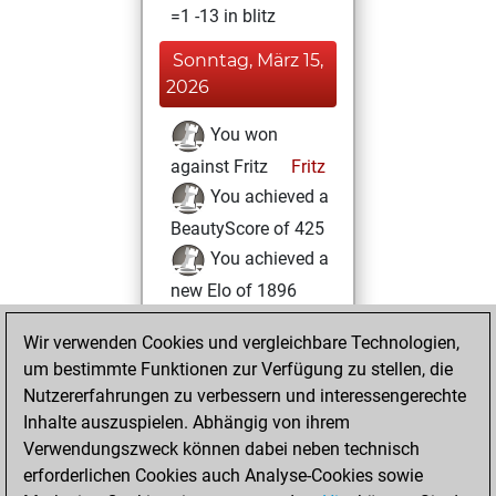
=1 -13 in blitz
Sonntag, März 15,
2026
You won
against Fritz
Fritz
You achieved a
BeautyScore of 425
You achieved a
new Elo of 1896
Donnerstag,
Wir verwenden Cookies und vergleichbare Technologien,
September 5,
um bestimmte Funktionen zur Verfügung zu stellen, die
2024
Nutzererfahrungen zu verbessern und interessengerechte
Inhalte auszuspielen. Abhängig von ihrem
You created
Verwendungszweck können dabei neben technisch
your Studies account
erforderlichen Cookies auch Analyse-Cookies sowie
Studies