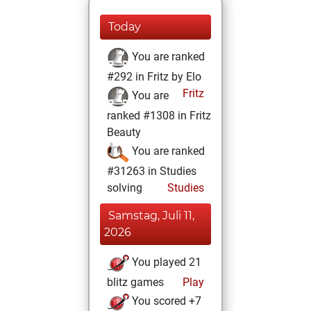
Today
You are ranked
#292 in Fritz by Elo
Fritz
You are
ranked #1308 in Fritz
Beauty
You are ranked
#31263 in Studies
solving
Studies
Samstag, Juli 11,
2026
You played 21
blitz games
Play
You scored +7