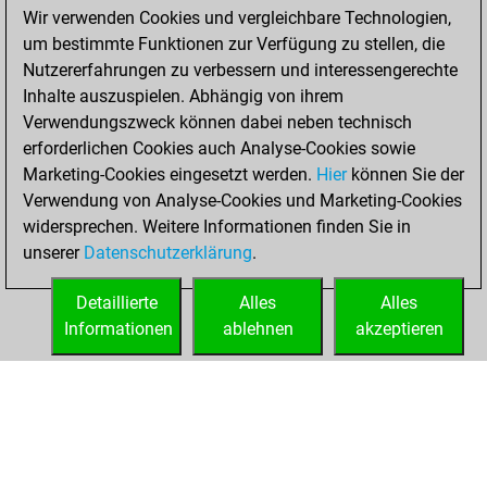
Dezember 2, 2022
Wir verwenden Cookies und vergleichbare Technologien,
um bestimmte Funktionen zur Verfügung zu stellen, die
You achieved a
Nutzererfahrungen zu verbessern und interessengerechte
BeautyScore of 13
Inhalte auszuspielen. Abhängig von ihrem
Fritz
You
Verwendungszweck können dabei neben technisch
achieved a new Elo
erforderlichen Cookies auch Analyse-Cookies sowie
of 1591
Marketing-Cookies eingesetzt werden.
Hier
können Sie der
You created
Verwendung von Analyse-Cookies und Marketing-Cookies
widersprechen. Weitere Informationen finden Sie in
your Fritz account
unserer
Datenschutzerklärung
.
You created
your Studies account
Detaillierte
Alles
Alles
Studies
Informationen
ablehnen
akzeptieren