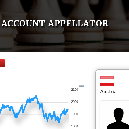
ACCOUNT APPELLATOR
E
2100
Austria
2000
1900
1800