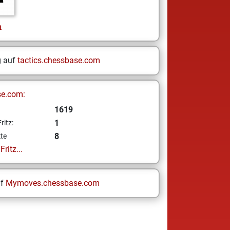
h
g auf
tactics.chessbase.com
se.com:
1619
1
ritz:
8
te
ritz...
uf
Mymoves.chessbase.com