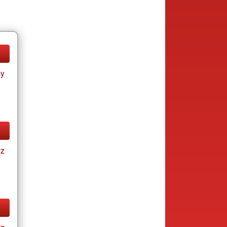
ay
tz