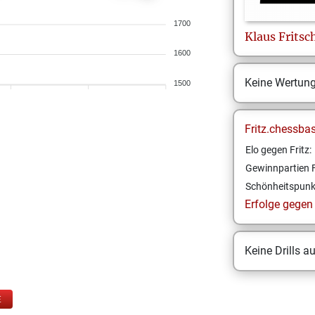
1700
Klaus
Fritsc
1600
Keine Wertun
1500
Fritz.chessba
Elo gegen Fritz:
Gewinnpartien F
Schönheitspunk
Erfolge gegen F
Keine Drills a
E