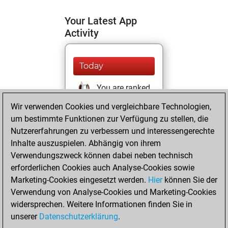
Your Latest App
Activity
Today
You are ranked
#8873 in Studies
Wir verwenden Cookies und vergleichbare Technologien,
solving
Studies
um bestimmte Funktionen zur Verfügung zu stellen, die
Nutzererfahrungen zu verbessern und interessengerechte
Mittwoch,
Inhalte auszuspielen. Abhängig von ihrem
Dezember 29,
Verwendungszweck können dabei neben technisch
2021
erforderlichen Cookies auch Analyse-Cookies sowie
Marketing-Cookies eingesetzt werden.
Hier
können Sie der
You created
Verwendung von Analyse-Cookies und Marketing-Cookies
your Fritz account
widersprechen. Weitere Informationen finden Sie in
Fritz
You
unserer
Datenschutzerklärung
.
created your Studies