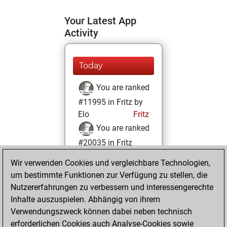
Your Latest App
Activity
Today
You are ranked
#11995 in Fritz by
Elo
Fritz
You are ranked
#20035 in Fritz
Beauty
Wir verwenden Cookies und vergleichbare Technologien,
um bestimmte Funktionen zur Verfügung zu stellen, die
Dienstag,
Nutzererfahrungen zu verbessern und interessengerechte
Februar 28, 2023
Inhalte auszuspielen. Abhängig von ihrem
You achieved a
Verwendungszweck können dabei neben technisch
erforderlichen Cookies auch Analyse-Cookies sowie
BeautyScore of 3