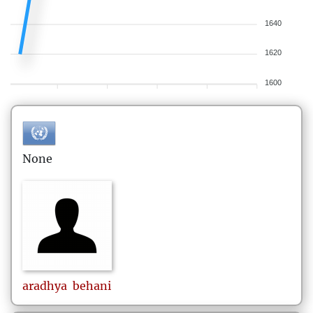
1640
1620
1600
None
aradhya
behani