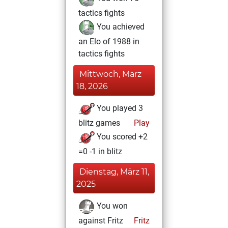
tactics fights
You achieved
an Elo of 1988 in
tactics fights
Mittwoch, März
18, 2026
You played 3
blitz games
Play
You scored +2
=0 -1 in blitz
Dienstag, März 11,
2025
You won
against Fritz
Fritz