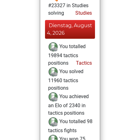
#23327 in Studies
solving
Studies
Dienstag, August
4, 2026
You totalled
19894 tactics
positions
Tactics
You solved
11960 tactics
positions
You achieved
an Elo of 2340 in
tactics positions
You totalled 98
tactics fights
You won 75