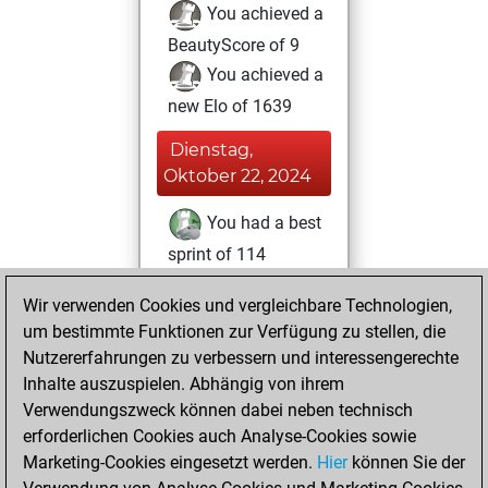
You achieved a
BeautyScore of 9
You achieved a
new Elo of 1639
Dienstag,
Oktober 22, 2024
You had a best
sprint of 114
positions
Tactics
Wir verwenden Cookies und vergleichbare Technologien,
Freitag, Juli 14,
um bestimmte Funktionen zur Verfügung zu stellen, die
2023
Nutzererfahrungen zu verbessern und interessengerechte
Inhalte auszuspielen. Abhängig von ihrem
You created
Verwendungszweck können dabei neben technisch
your Studies account
erforderlichen Cookies auch Analyse-Cookies sowie
Studies
Marketing-Cookies eingesetzt werden.
Hier
können Sie der
Freitag,