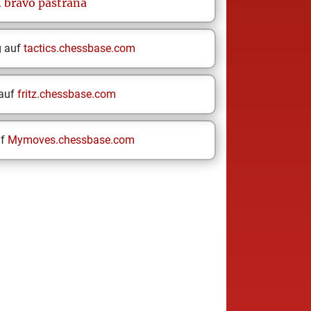
n
bravo pastrana
g auf
tactics.chessbase.com
 auf
fritz.chessbase.com
uf
Mymoves.chessbase.com