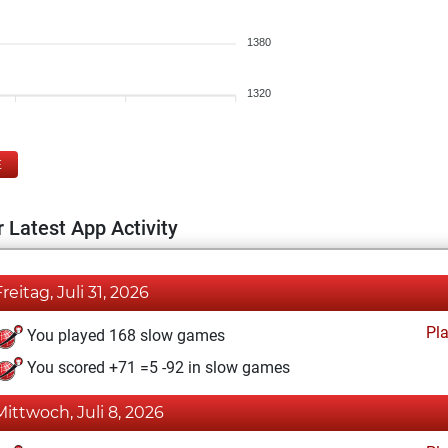
1380
1320
E
 Latest App Activity
Freitag, Juli 31, 2026
Pl
You played 168 slow games
You scored +71 =5 -92 in slow games
Mittwoch, Juli 8, 2026