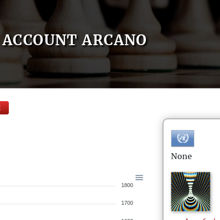
ACCOUNT ARCANO
E
None
1800
1700