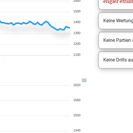
engler efrai
1600
1500
Keine Wertun
1400
1300
Keine Partien
1200
1100
Keine Drills a
1620
1560
1500
1440