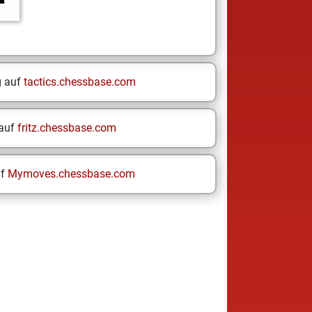
g auf
tactics.chessbase.com
 auf
fritz.chessbase.com
uf
Mymoves.chessbase.com