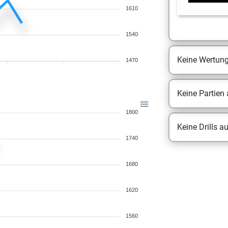
1610
1540
Keine Wertun
1470
Keine Partien
1800
Keine Drills a
1740
1680
1620
1560