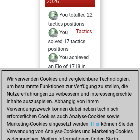
2026
You totalled 22
tactics positions
Tactics
You
solved 17 tactics
positions
You achieved
an Elo of 1718 in
tactics positions
Wir verwenden Cookies und vergleichbare Technologien,
um bestimmte Funktionen zur Verfügung zu stellen, die
Sonntag, März 30,
Nutzererfahrungen zu verbessern und interessengerechte
2025
Inhalte auszuspielen. Abhängig von ihrem
You achieved a
Verwendungszweck können dabei neben technisch
erforderlichen Cookies auch Analyse-Cookies sowie
BeautyScore of 4
Marketing-Cookies eingesetzt werden.
Fritz
Hier
können Sie der
You
Verwendung von Analyse-Cookies und Marketing-Cookies
achieved a new Elo
widersprechen. Weitere Informationen finden Sie in