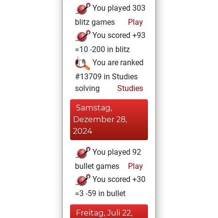
You played 303
blitz games
Play
You scored +93
=10 -200 in blitz
You are ranked
#13709 in Studies
solving
Studies
Samstag,
Dezember 28,
2024
You played 92
bullet games
Play
You scored +30
=3 -59 in bullet
Freitag, Juli 22,