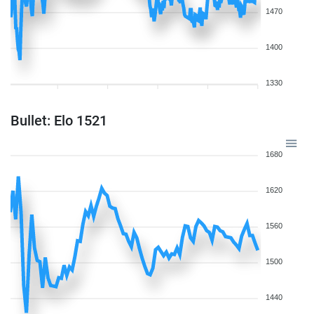
1470
1400
1330
Bullet: Elo 1521
1680
1620
1560
1500
1440