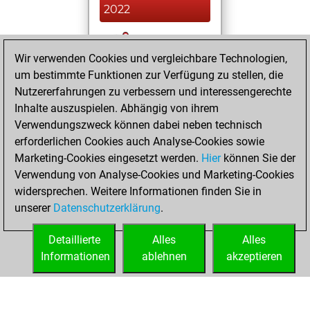
2022
You played 5
Wir verwenden Cookies und vergleichbare Technologien,
slow games
Play
um bestimmte Funktionen zur Verfügung zu stellen, die
You scored +2
Nutzererfahrungen zu verbessern und interessengerechte
=0 -3 in slow games
Inhalte auszuspielen. Abhängig von ihrem
You created
Verwendungszweck können dabei neben technisch
your Studies account
erforderlichen Cookies auch Analyse-Cookies sowie
Studies
Marketing-Cookies eingesetzt werden.
Hier
können Sie der
Mittwoch,
Verwendung von Analyse-Cookies und Marketing-Cookies
Juni 15, 2022
widersprechen. Weitere Informationen finden Sie in
unserer
Datenschutzerklärung
.
You created
your Fritz account
Detaillierte
Alles
Alles
Fritz
Informationen
ablehnen
akzeptieren