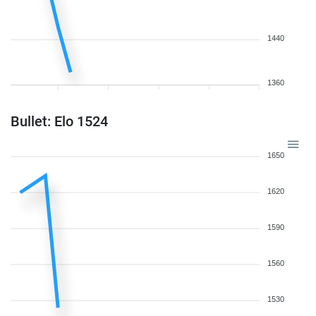
1440
1360
Bullet: Elo 1524
1650
1620
1590
1560
1530