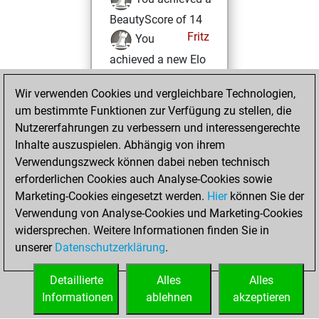
BeautyScore of 14
Fritz
You
achieved a new Elo
of 1593
Wir verwenden Cookies und vergleichbare Technologien,
You created
um bestimmte Funktionen zur Verfügung zu stellen, die
your Fritz account
Nutzererfahrungen zu verbessern und interessengerechte
You played 4
Inhalte auszuspielen. Abhängig von ihrem
blitz games
Play
Verwendungszweck können dabei neben technisch
You scored +1
erforderlichen Cookies auch Analyse-Cookies sowie
Marketing-Cookies eingesetzt werden.
=0 -3 in blitz
Hier
können Sie der
Verwendung von Analyse-Cookies und Marketing-Cookies
You played 3
widersprechen. Weitere Informationen finden Sie in
bullet games
unserer
Datenschutzerklärung
.
You scored +2
=0 -1 in bullet
Detaillierte
Alles
Alles
Informationen
ablehnen
akzeptieren