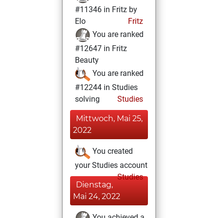
#11346 in Fritz by
Elo
Fritz
You are ranked
#12647 in Fritz
Beauty
You are ranked
#12244 in Studies
solving
Studies
Mittwoch, Mai 25,
2022
You created
your Studies account
Studies
Dienstag,
Mai 24, 2022
You achieved a