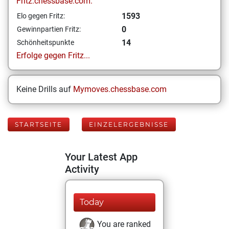
Fritz.chessbase.com:
1593
Elo gegen Fritz:
0
Gewinnpartien Fritz:
14
Schönheitspunkte
Erfolge gegen Fritz...
Keine Drills auf
Mymoves.chessbase.com
STARTSEITE
EINZELERGEBNISSE
Your Latest App
Activity
Today
You are ranked