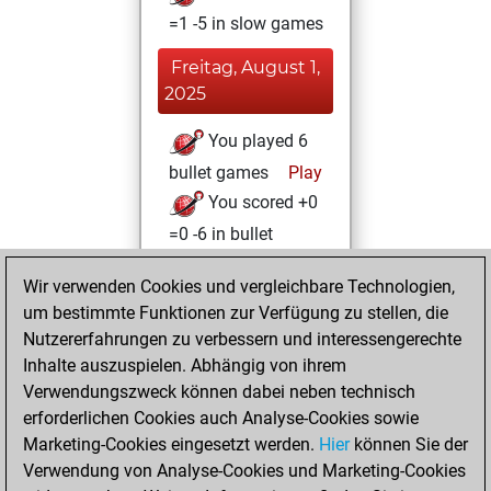
=1 -5 in slow games
Freitag, August 1,
2025
You played 6
bullet games
Play
You scored +0
=0 -6 in bullet
Dienstag, Juli 29,
Wir verwenden Cookies und vergleichbare Technologien,
2025
um bestimmte Funktionen zur Verfügung zu stellen, die
Nutzererfahrungen zu verbessern und interessengerechte
You won
Inhalte auszuspielen. Abhängig von ihrem
against Fritz
Fritz
Verwendungszweck können dabei neben technisch
You achieved a
erforderlichen Cookies auch Analyse-Cookies sowie
Marketing-Cookies eingesetzt werden.
BeautyScore of 3
Hier
können Sie der
Verwendung von Analyse-Cookies und Marketing-Cookies
You achieved a