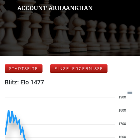
ACCOUNT ARHAANKHAN
STARTSEITE
EINZELERGEBNISSE
Blitz: Elo 1477
1900
1800
1700
1600