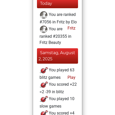
Today
You are ranked
#7056 in Fritz by Elo
Fritz
You are
ranked #20355 in
Fritz Beauty
Samstag, August
2, 2025
You played 63
blitz games
Play
You scored +22
=2 -39 in blitz
You played 10
slow games
You scored +4