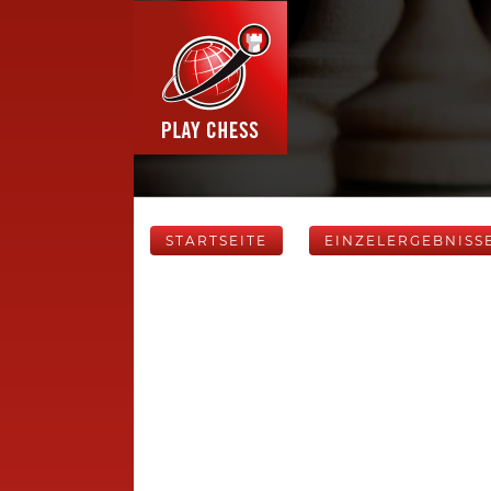
STARTSEITE
EINZELERGEBNISS