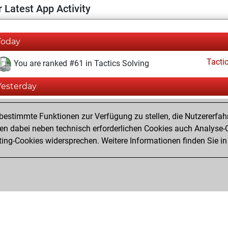
 Latest App Activity
Today
Tacti
You are ranked #61 in Tactics Solving
Yesterday
Tacti
You totalled 2537 tactics positions
estimmte Funktionen zur Verfügung zu stellen, die Nutzererfah
You solved 2149 tactics positions
 dabei neben technisch erforderlichen Cookies auch Analyse-C
ng-Cookies widersprechen. Weitere Informationen finden Sie in
You achieved an Elo of 2805 in tactics positions