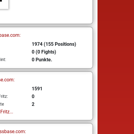
base.com:
1974 (155 Positions)
0 (0 Fights)
0 Punkte.
int:
se.com:
1591
0
ritz:
2
te
ritz...
ssbase.com: