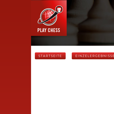
STARTSEITE
EINZELERGEBNISS