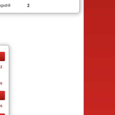
2
gsdrill
tz
es
s