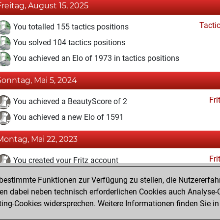
Freitag, August 15, 2025
Tacti
You totalled 155 tactics positions
You solved 104 tactics positions
You achieved an Elo of 1973 in tactics positions
Sonntag, Mai 5, 2024
Fri
You achieved a BeautyScore of 2
You achieved a new Elo of 1591
Montag, Mai 22, 2023
Fri
You created your Fritz account
estimmte Funktionen zur Verfügung zu stellen, die Nutzererfah
Montag, März 13, 2023
 dabei neben technisch erforderlichen Cookies auch Analyse-C
Studi
ng-Cookies widersprechen. Weitere Informationen finden Sie in
You created your Studies account