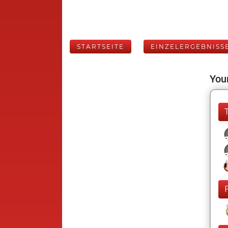
STARTSEITE
EINZELERGEBNISS
Your