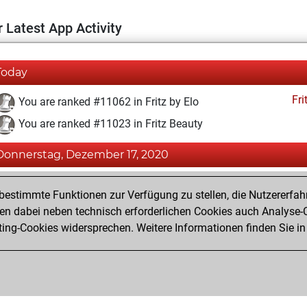
 Latest App Activity
Today
Fri
You are ranked #11062 in Fritz by Elo
You are ranked #11023 in Fritz Beauty
Donnerstag, Dezember 17, 2020
Fri
You achieved a BeautyScore of 18
estimmte Funktionen zur Verfügung zu stellen, die Nutzererfah
You achieved a new Elo of 1593
 dabei neben technisch erforderlichen Cookies auch Analyse-C
ng-Cookies widersprechen. Weitere Informationen finden Sie in
You created your Fritz account